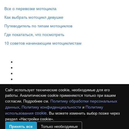
Все о перевозке мотоцикла
Как выбрать мотоцикл девушке
Путеводитель по типам мотоциклов
Где покататься, что посмотреть
10 советов начинающим мотоциклистам
Мы в соцсетях:
Сайт использует технические cookie, необходимые для его
работы. Аналитические cookie применяются только при вашем
Популярные направления
Политику обработки персональных
согласии. Подробнее см.
данных
Политику конфиденциальности
Политику
,
и
Москва
По округам Москвы
Московская область
использования cookie
. Вы можете изменить выбор позже через
Сочи-Москва-Сочи
Санкт-Петербург Москва
раздел «Настройки cookie».
Принять все
Только необходимые