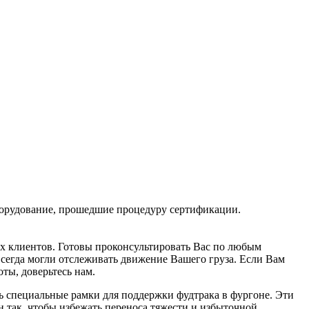
борудование, прошедшие процедуру сертификации.
х клиентов. Готовы проконсультировать Вас по любым
всегда могли отслеживать движение Вашего груза. Если Вам
ты, доверьтесь нам.
ь специальные рамки для поддержки фудтрака в фургоне. Эти
так, чтобы избежать переноса тяжести и избыточной