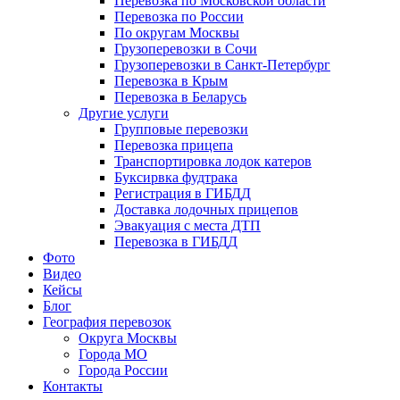
Перевозка по Московской области
Перевозка по России
По округам Москвы
Грузоперевозки в Сочи
Грузоперевозки в Санкт-Петербург
Перевозка в Крым
Перевозка в Беларусь
Другие услуги
Групповые перевозки
Перевозка прицепа
Транспортировка лодок катеров
Буксирвка фудтрака
Регистрация в ГИБДД
Доставка лодочных прицепов
Эвакуация с места ДТП
Перевозка в ГИБДД
Фото
Видео
Кейсы
Блог
География перевозок
Округа Москвы
Города МО
Города России
Контакты