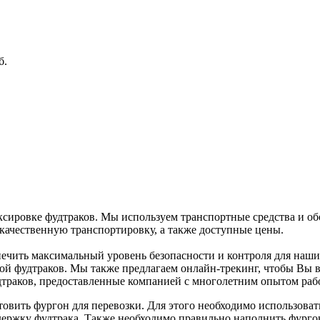
б.
ксировке фудтраков. Мы используем транспортные средства и о
качественную транспортировку, а также доступные цены.
печить максимальный уровень безопасности и контроля для наши
кой фудтраков. Мы также предлагаем онлайн-трекинг, чтобы Вы 
траков, предоставленные компанией с многолетним опытом рабо
овить фургон для перевозки. Для этого необходимо использоват
ржку фудтрака. Также необходимо правильно наполнить фургон 