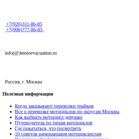
Телефон
+7(926)311-86-85
+7(906)777-86-85
E-mail круглосуточно
info(@)motoevacuation.ru
Адрес
Россия, г. Москва
Полезная информация
Когда заказывают перевозки трайков
Все о перевозке мотоциклов по округам Москвы
Как выбрать мотоцикл девушке
Путеводитель по типам мотоциклов
Где покататься, что посмотреть
10 советов начинающим мотоциклистам