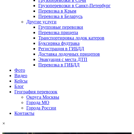
Грузоперевозки в Сочи
Грузоперевозки в Санкт-Петербург
Перевозка в Крым
Перевозка в Беларусь
Другие услуги
Групповые перевозки
Перевозка прицепа
Транспортировка лодок катеров
Буксирвка фудтрака
Регистрация в ГИБДД
Доставка лодочных прицепов
Эвакуация с места ДТП
Перевозка в ГИБДД
Фото
Видео
Кейсы
Блог
География перевозок
Округа Москвы
Города МО
Города России
Контакты
×