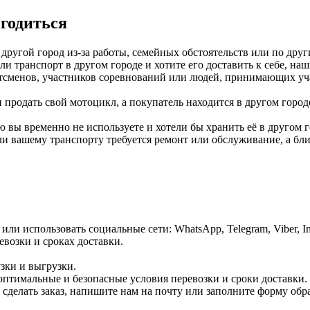
игодиться
 другой город из-за работы, семейных обстоятельств или по др
и транспорт в другом городе и хотите его доставить к себе, наш
тсменов, участников соревнований или людей, принимающих уча
продать свой мотоцикл, а покупатель находится в другом город
ю вы временно не используете и хотели бы хранить её в другом г
и вашему транспорту требуется ремонт или обслуживание, а бл
или использовать социальные сети: WhatsApp, Telegram, Viber, In
возки и сроках доставки.
зки и выгрузки.
оптимальные и безопасные условия перевозки и сроки доставки. 
сделать заказ, напишите нам на почту или заполните форму обра