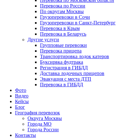
Перевозка по Московской области
Перевозка по России
По округам Москвы
Грузоперевозки в Сочи
Грузоперевозки в Санкт-Петербург
Перевозка в Крым
Перевозка в Беларусь
Другие услуги
Групповые перевозки
Перевозка прицепа
Транспортировка лодок катеров
Буксирвка фудтрака
Регистрация в ГИБДД
Доставка лодочных прицепов
Эвакуация с места ДТП
Перевозка в ГИБДД
Фото
Видео
Кейсы
Блог
География перевозок
Округа Москвы
Города МО
Города России
Контакты