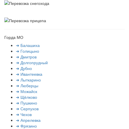
Горда МО
➜ Балашиха
➜ Голицыно
➜ Дмитров
➜ Долгопрудный
➜ Дубно
➜ Ивантеевка
➜ Лыткарино
➜ Люберцы
➜ Можайск
➜ Щёлково
➜ Пушкино
➜ Серпухов
➜ Чехов
➜ Апрелевка
➜ Фрязино