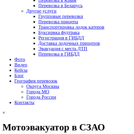
Перевозка в Крым
Перевозка в Беларусь
Другие услуги
Групповые перевозки
Перевозка прицепа
Транспортировка лодок катеров
Буксирвка фудтрака
Регистрация в ГИБДД
Доставка лодочных прицепов
Эвакуация с места ДТП
Перевозка в ГИБДД
Фото
Видео
Кейсы
Блог
География перевозок
Округа Москвы
Города МО
Города России
Контакты
×
Мотоэвакуатор в СЗАО