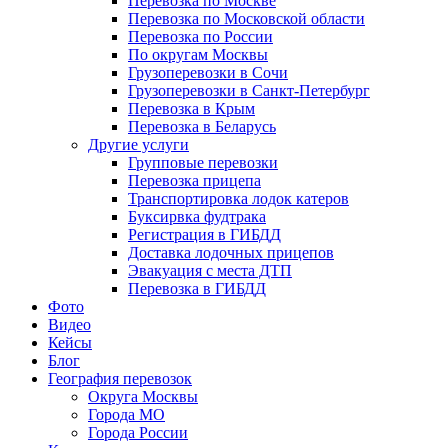
Перевозка по Москве
Перевозка по Московской области
Перевозка по России
По округам Москвы
Грузоперевозки в Сочи
Грузоперевозки в Санкт-Петербург
Перевозка в Крым
Перевозка в Беларусь
Другие услуги
Групповые перевозки
Перевозка прицепа
Транспортировка лодок катеров
Буксирвка фудтрака
Регистрация в ГИБДД
Доставка лодочных прицепов
Эвакуация с места ДТП
Перевозка в ГИБДД
Фото
Видео
Кейсы
Блог
География перевозок
Округа Москвы
Города МО
Города России