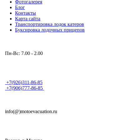
Фотогалерея
Блог
Контакты
Карта сайта
Транспортировка лодок катеров
Буксировка лодочных прицепов
Режим работы
Пн-Вс: 7.00 - 2.00
Телефон
+7(926)311-86-85
+7(906)777-86-85
E-mail круглосуточно
info(@)motoevacuation.ru
Адрес