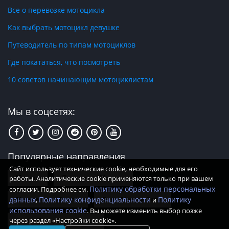
Все о перевозке мотоцикла
Как выбрать мотоцикл девушке
Путеводитель по типам мотоциклов
Где покататься, что посмотреть
10 советов начинающим мотоциклистам
Мы в соцсетях:
Популярные направления
Сайт использует технические cookie, необходимые для его
Москва
По округам Москвы
работы. Аналитические cookie применяются только при вашем
Политику обработки персональных
согласии. Подробнее см.
данных
Московская область
Политику конфиденциальности
Сочи-Москва-Сочи
Политику
,
и
использования cookie
. Вы можете изменить выбор позже
через раздел «Настройки cookie».
Санкт-Петербург Москва